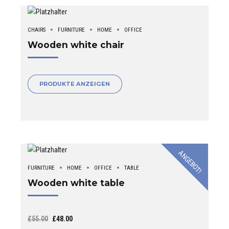
CHAIRS
FURNITURE
HOME
OFFICE
Wooden white chair
PRODUKTE ANZEIGEN
ANGEBOT!
FURNITURE
HOME
OFFICE
TABLE
Wooden white table
Ursprünglicher
Aktueller
£
55.00
£
48.00