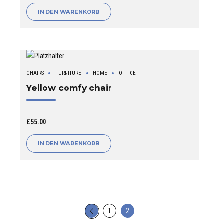
Preis
Preis
IN DEN WARENKORB
war:
ist:
£55.00
£48.00.
CHAIRS
FURNITURE
HOME
OFFICE
Yellow comfy chair
£
55.00
IN DEN WARENKORB
←
1
2